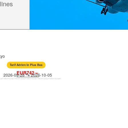
lines
kyo
Tarif Aérien le Plus Bas
EUR742～
2026-09-28
2026-10-05