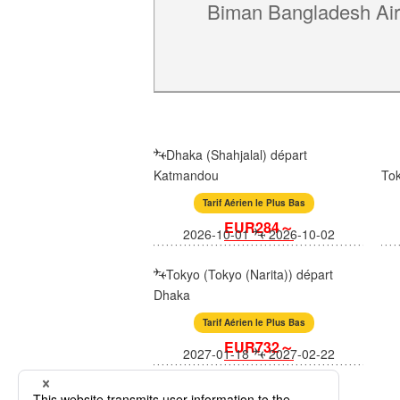
Biman Bangladesh Air
Dhaka (Shahjalal) départ
Katmandou
To
Tarif Aérien le Plus Bas
EUR284～
2026-10-01
2026-10-02
Tokyo (Tokyo (Narita)) départ
Dhaka
Tarif Aérien le Plus Bas
EUR732～
2027-01-18
2027-02-22