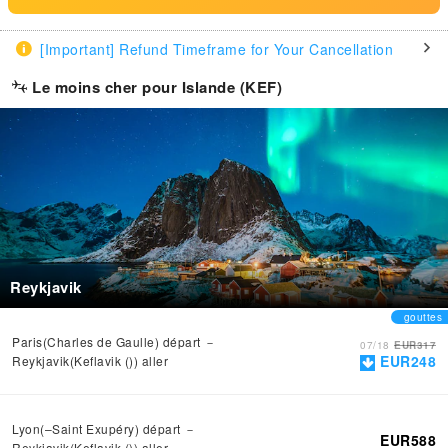
[Important] Refund Timeframe for Your Cancellation
Le moins cher pour Islande (KEF)
Reykjavik
gouttes
Paris(Charles de Gaulle) départ －
07/18
EUR317
EUR248
Reykjavik(Keflavik ()) aller
Lyon(–Saint Exupéry) départ －
EUR588
Reykjavik(Keflavik ()) aller