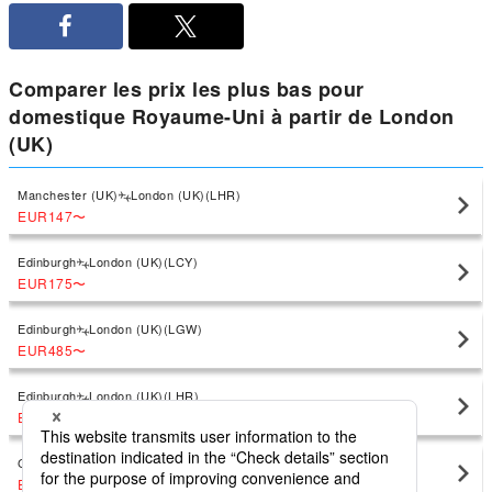
Comparer les prix les plus bas pour
domestique Royaume-Uni à partir de London
(UK)
Manchester (UK)
London (UK)(LHR)
EUR147
〜
Edinburgh
London (UK)(LCY)
EUR175
〜
Edinburgh
London (UK)(LGW)
EUR485
〜
Edinburgh
London (UK)(LHR)
EUR137
〜
Glasgow
London (UK)(LCY)
EUR256
〜