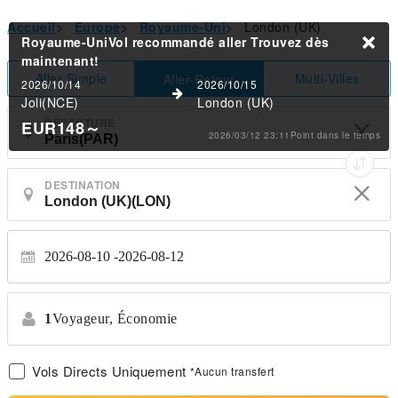
Accueil
>
Europe
>
Royaume-Uni
>
London (UK)
Royaume-UniVol recommandé aller
Trouvez dès
maintenant!
Aller Simple
Multi-Villes
Aller-Retour
2026/10/14
2026/10/15
Joli(NCE)
London (UK)
DEPARTURE
EUR148
～
2026/03/12 23:11Point dans le temps
DESTINATION
2026-08-10
2026-08-12
1
Voyageur,
Économie
Vols Directs Uniquement
*Aucun transfert