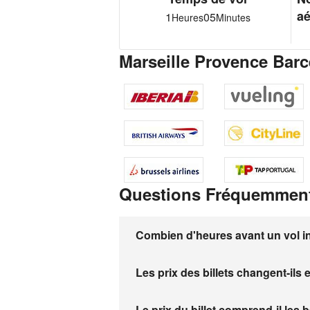
aé
1
05
Heures
Minutes
Marseille Provence Barc
Questions Fréquemmen
Combien d'heures avant un vol inte
Les prix des billets changent-ils 
Le prix du billet comprend-il les