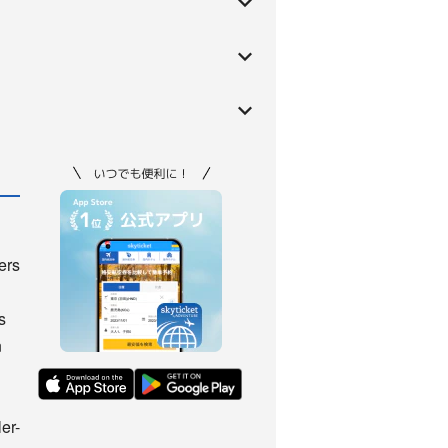
ers
s
n
er-