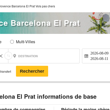
Provence Barcelona El Prat Vols pas chers
ce Barcelona El Prat
e
Multi-Villes
2026-08-09
DESTINATION
2026-08-11
Rechercher
transfert
elona El Prat informations de base
ombre de compagnies
Période la moins chère