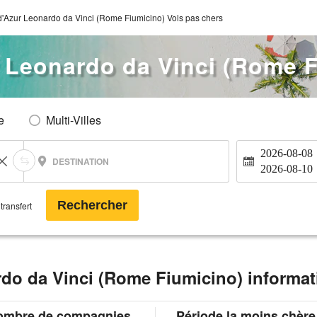
d'Azur Leonardo da Vinci (Rome Fiumicino) Vols pas chers
r Leonardo da Vinci (Rome 
e
Multi-Villes
2026-08-08
DESTINATION
2026-08-10
Rechercher
transfert
rdo da Vinci (Rome Fiumicino) informat
ombre de compagnies
Période la moins chère