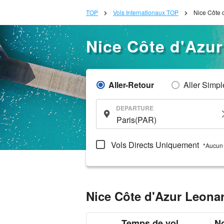
TOP
Vols Internationaux TOP
Nice Côte 
Nice Côte d'Azu
Aller-Retour
Aller Simpl
DEPARTURE
Vols Directs Uniquement
*Aucun 
Nice Côte d'Azur Leona
Temps de vol
N