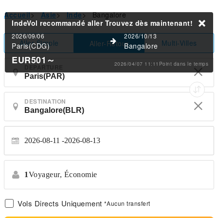
Accueil
>
Asie
>
Inde
>
Bangalore
IndeVol recommandé aller
Trouvez dès maintenant!
2026/09/06
2026/10/13
Aller Simple
Multi-Villes
Aller-Retour
Paris(CDG)
Bangalore
EUR501
～
2026/04/07 11:11Point dans le temps
DEPARTURE
DESTINATION
2026-08-11
2026-08-13
1
Voyageur,
Économie
Vols Directs Uniquement
*Aucun transfert