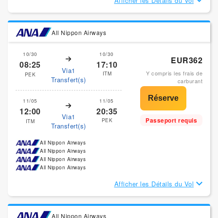
Afficher les Détails du Vol
All Nippon Airways
10/30
10/30
EUR362
08:25
17:10
Via1
Y compris les frais de
ITM
PEK
Transfert(s)
carburant
11/05
11/05
12:00
20:35
Via1
Passeport requis
PEK
ITM
Transfert(s)
All Nippon Airways
All Nippon Airways
All Nippon Airways
All Nippon Airways
Afficher les Détails du Vol
All Nippon Airways