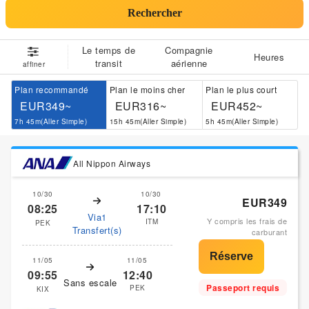
Rechercher
Le temps de
Compagnie
Heures
transit
aérienne
affiner
Plan recommandé
Plan le moins cher
Plan le plus court
EUR349~
EUR316~
EUR452~
7h 45m(Aller Simple)
15h 45m(Aller Simple)
5h 45m(Aller Simple)
All Nippon Airways
10/30
10/30
EUR349
08:25
17:10
Via1
Y compris les frais de
ITM
PEK
Transfert(s)
carburant
11/05
11/05
09:55
12:40
Sans escale
Passeport requis
PEK
KIX