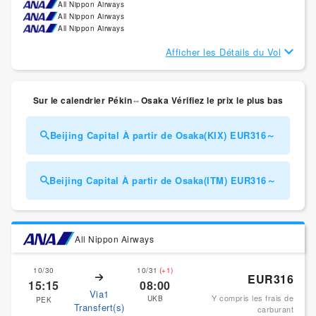
All Nippon Airways
All Nippon Airways
All Nippon Airways
Afficher les Détails du Vol
Sur le calendrier Pékin⇔Osaka Vérifiez le prix le plus bas
Beijing Capital À partir de Osaka(KIX) EUR316～
Beijing Capital À partir de Osaka(ITM) EUR316～
All Nippon Airways
10/30
10/31
(+1)
EUR316
15:15
08:00
Via1
Y compris les frais de
UKB
PEK
Transfert(s)
carburant