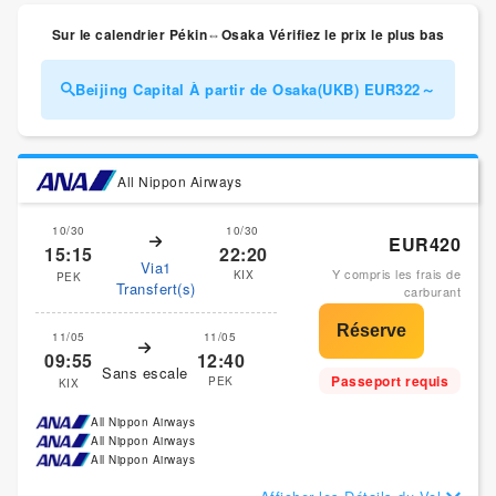
Sur le calendrier Pékin⇔Osaka Vérifiez le prix le plus bas
Beijing Capital À partir de Osaka(UKB) EUR322～
All Nippon Airways
10/30
10/30
EUR420
15:15
22:20
Via1
Y compris les frais de
KIX
PEK
Transfert(s)
carburant
11/05
11/05
09:55
12:40
Sans escale
Passeport requis
PEK
KIX
All Nippon Airways
All Nippon Airways
All Nippon Airways