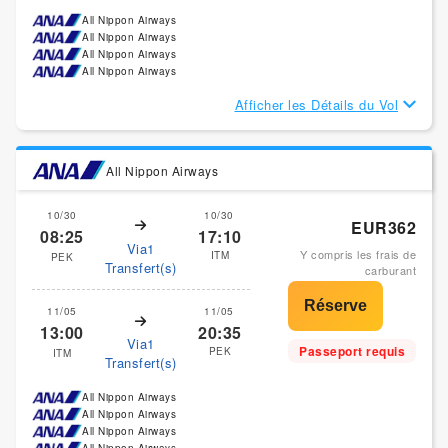
All Nippon Airways
All Nippon Airways
All Nippon Airways
All Nippon Airways
Afficher les Détails du Vol
All Nippon Airways
10/30
10/30
EUR362
08:25
17:10
Via1
Y compris les frais de
ITM
PEK
Transfert(s)
carburant
11/05
11/05
13:00
20:35
Via1
Passeport requis
PEK
ITM
Transfert(s)
All Nippon Airways
All Nippon Airways
All Nippon Airways