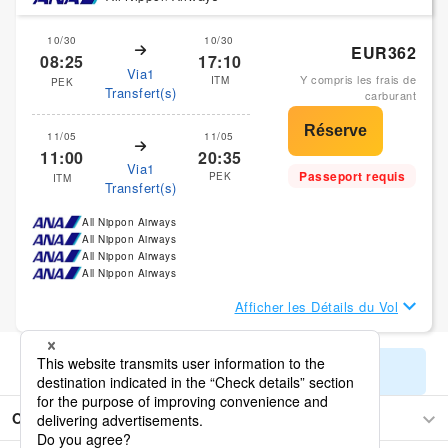
10/30
10/30
EUR362
08:25
17:10
Via1
Y compris les frais de
ITM
PEK
Transfert(s)
carburant
11/05
11/05
11:00
20:35
Via1
Passeport requis
PEK
ITM
Transfert(s)
All Nippon Airways
All Nippon Airways
All Nippon Airways
All Nippon Airways
Afficher les Détails du Vol
Afficher les résultats de recherche restants
Osaka