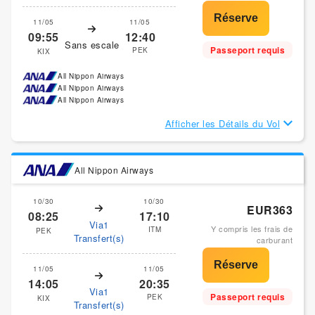
11/05
11/05
09:55
12:40
Sans escale
Passeport requis
PEK
KIX
All Nippon Airways
All Nippon Airways
All Nippon Airways
Afficher les Détails du Vol
All Nippon Airways
10/30
10/30
EUR363
08:25
17:10
Via1
Y compris les frais de
ITM
PEK
Transfert(s)
carburant
11/05
11/05
14:05
20:35
Via1
Passeport requis
PEK
KIX
Transfert(s)