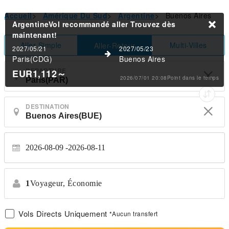
Accueil
>
Amérique Du Sud
>
Argentine
>
Buenos Aires
ArgentineVol recommandé aller
Trouvez dès
maintenant!
Aller Simple
Multi-Villes
Aller-Retour
2027/05/21
2027/05/23
Paris(CDG)
Buenos Aires
DEPARTURE
EUR1,112
～
2026/07/01 20:08Point dans le temps
DESTINATION
2026-08-09
2026-08-11
1
Voyageur,
Économie
Vols Directs Uniquement
*Aucun transfert