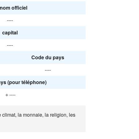
nom officiel
----
capital
----
Code du pays
----
ys (pour téléphone)
＋----
climat, la monnaie, la religion, les