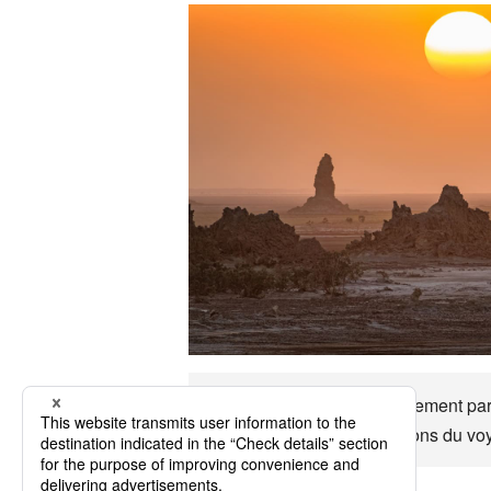
Djibouti C'est approximativement par a
moeurs, etc. Djibouti Profitons du vo