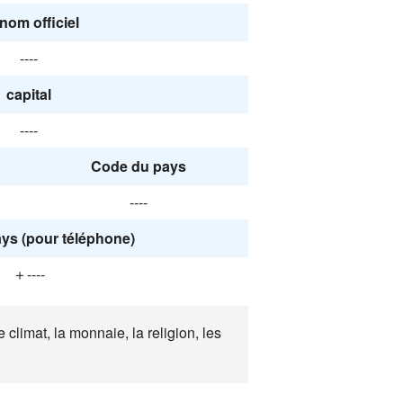
nom officiel
----
capital
----
Code du pays
----
ys (pour téléphone)
＋----
climat, la monnaie, la religion, les