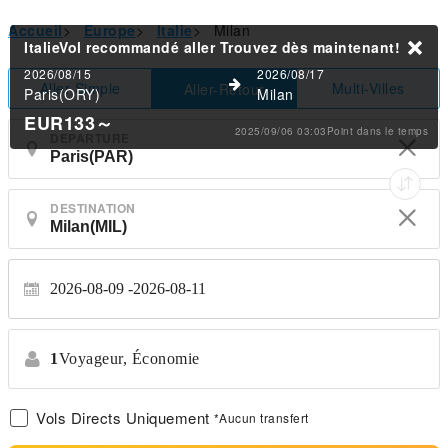
Accueil
>
Europe
>
Italie
>
Milan
ItalieVol recommandé aller
Trouvez dès maintenant!
2026/08/15
2026/08/17
Aller Simple
Multi-Villes
Aller-Retour
Paris(ORY)
Milan
EUR133
～
2025/09/06 03:03Point dans le temps
DEPARTURE
DESTINATION
2026-08-09
2026-08-11
1
Voyageur,
Économie
Vols Directs Uniquement
*Aucun transfert