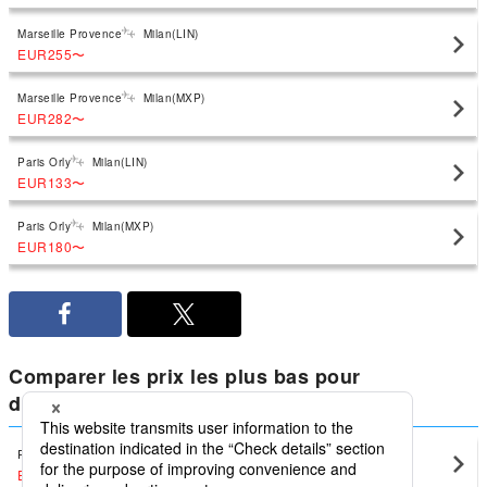
Marseille Provence
Milan(LIN)
EUR255
〜
Marseille Provence
Milan(MXP)
EUR282
〜
Paris Orly
Milan(LIN)
EUR133
〜
Paris Orly
Milan(MXP)
EUR180
〜
Comparer les prix les plus bas pour
domestique Italie à partir de Milan
Rome
Milan(LIN)
EUR103
〜