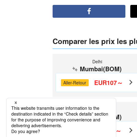
Comparer les prix les p
Delhi
Mumbai(BOM)
EUR107～
Aller-Retour
Bangalore
Mumbai(BOM)
EUR88～
Aller-Retour