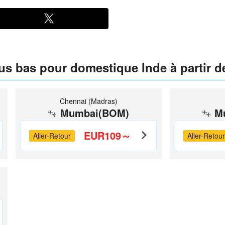
lus bas pour domestique Inde à partir 
Chennai (Madras)
Mumbai(BOM)
M
EUR109～
Aller-Retour
Aller-Retour