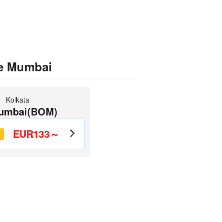
de Mumbai
Kolkata
umbai(BOM)
EUR133～