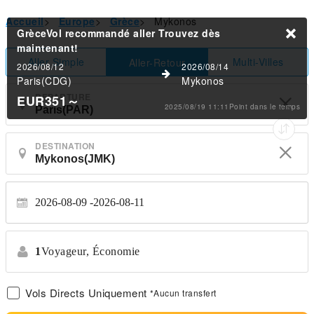
Accueil
>
Europe
>
Grèce
>
Mykonos
GrèceVol recommandé aller
Trouvez dès
maintenant!
Aller Simple
Multi-Villes
Aller-Retour
2026/08/12
2026/08/14
Paris(CDG)
Mykonos
DEPARTURE
EUR351
～
2025/08/19 11:11Point dans le temps
DESTINATION
2026-08-09
2026-08-11
1
Voyageur,
Économie
Vols Directs Uniquement
*Aucun transfert