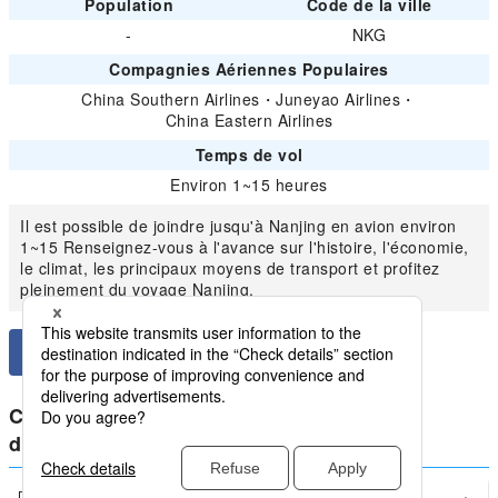
Population
Code de la ville
-
NKG
Compagnies Aériennes Populaires
China Southern Airlines
・
Juneyao Airlines
・
China Eastern Airlines
Temps de vol
Environ 1~15 heures
Il est possible de joindre jusqu'à Nanjing en avion environ
1~15 Renseignez-vous à l'avance sur l'histoire, l'économie,
le climat, les principaux moyens de transport et profitez
pleinement du voyage Nanjing.
Comparer les prix les plus bas pour
domestique Chine à partir de Nanjing
Dalian
Nanjing(NKG)