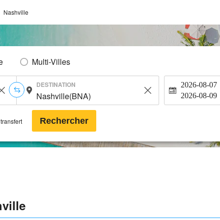
Nashville
e
Multi-Villes
DESTINATION
2026-08-07
2026-08-09
Rechercher
transfert
ville