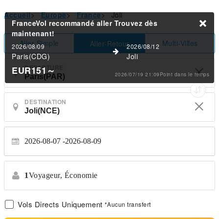
Accueil
>
Europe
>
France
>
Joli
FranceVol recommandé aller
Trouvez dès
maintenant!
Aller Simple
Multi-Villes
Aller-Retour
2026/08/09
2026/08/12
Paris(CDG)
Joli
DEPARTURE
EUR151
～
2026/07/19 21:09Point dans le temps
DESTINATION
2026-08-07
2026-08-09
1
Voyageur,
Économie
Vols Directs Uniquement
*Aucun transfert