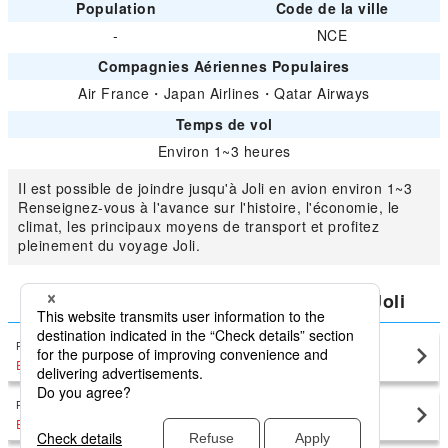
Population
Code de la ville
-
NCE
Compagnies Aériennes Populaires
Air France
・
Japan Airlines
・
Qatar Airways
Temps de vol
Environ 1~3 heures
Il est possible de joindre jusqu'à Joli en avion environ 1~3
Renseignez-vous à l'avance sur l'histoire, l'économie, le
climat, les principaux moyens de transport et profitez
pleinement du voyage Joli.
Comparer les prix les plus bas pour Joli
Paris Charles de Gaulle
Joli(NCE)
EUR151
〜
Paris Orly
Joli(NCE)
EUR413
〜