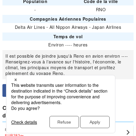
Population
Code de la ville
-
RNO
Compagnies Aériennes Populaires
Delta Air Lines
・
All Nippon Airways
・
Japan Airlines
Temps de vol
Environ ---- heures
Il est possible de joindre jusqu'à Reno en avion environ ----
Renseignez-vous à l'avance sur l'histoire, l'économie, le
climat, les principaux moyens de transport et profitez
pleinement du voyage Reno.
Comparer les prix les plus bas pour
domestique Amérique à partir de Reno
San Francisco
Reno(RNO)
EUR283
〜