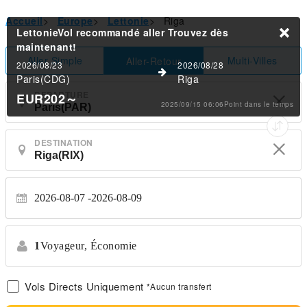
Accueil
>
Europe
>
Lettonie
>
Riga
LettonieVol recommandé aller
Trouvez dès
maintenant!
Aller Simple
Multi-Villes
Aller-Retour
2026/08/23
2026/08/28
Paris(CDG)
Riga
DEPARTURE
EUR202
～
2025/09/15 06:06Point dans le temps
DESTINATION
2026-08-07
2026-08-09
1
Voyageur,
Économie
Vols Directs Uniquement
*Aucun transfert