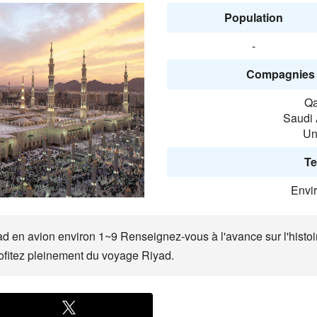
Population
-
Compagnies 
Qa
Saudi 
Un
Te
Envi
yad en avion environ 1~9 Renseignez-vous à l'avance sur l'histoir
rofitez pleinement du voyage Riyad.