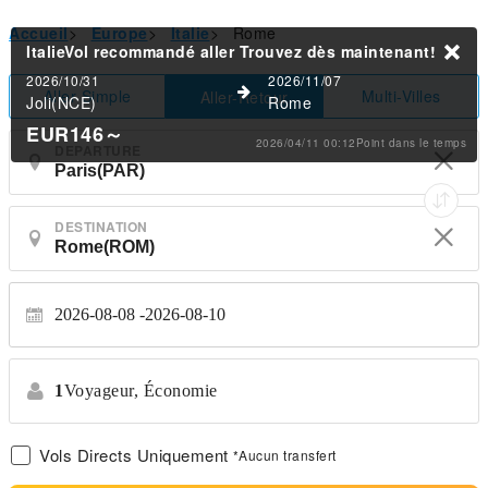
Accueil
>
Europe
>
Italie
>
Rome
ItalieVol recommandé aller
Trouvez dès maintenant!
2026/10/31
2026/11/07
Aller Simple
Multi-Villes
Aller-Retour
Joli(NCE)
Rome
EUR146
～
2026/04/11 00:12Point dans le temps
DEPARTURE
DESTINATION
2026-08-08
2026-08-10
1
Voyageur,
Économie
Vols Directs Uniquement
*Aucun transfert