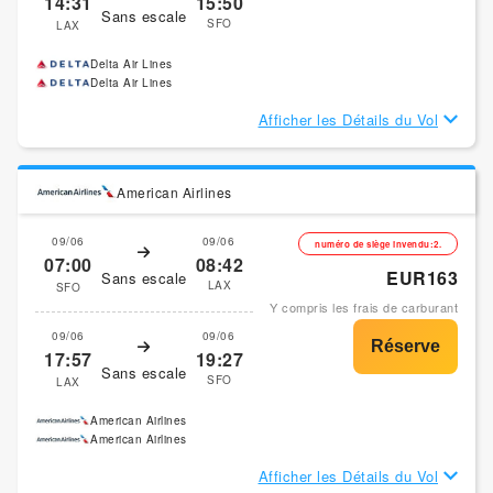
14:31
15:50
Sans escale
SFO
LAX
Delta Air Lines
Delta Air Lines
Afficher les Détails du Vol
American Airlines
09/06
09/06
numéro de siège invendu:2.
07:00
08:42
EUR163
Sans escale
LAX
SFO
Y compris les frais de carburant
09/06
09/06
17:57
19:27
Sans escale
SFO
LAX
American Airlines
American Airlines
Afficher les Détails du Vol