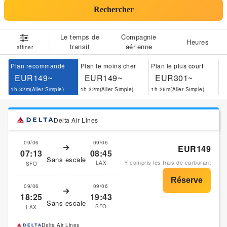
Rechercher
Le temps de
Compagnie
Heures
transit
aérienne
affiner
Plan recommandé
Plan le moins cher
Plan le plus court
EUR149~
EUR149~
EUR301~
1h 32m(Aller Simple)
1h 32m(Aller Simple)
1h 26m(Aller Simple)
Delta Air Lines
09/06
09/06
EUR149
07:13
08:45
Sans escale
Y compris les frais de carburant
LAX
SFO
09/06
09/06
18:25
19:43
Sans escale
SFO
LAX
Delta Air Lines