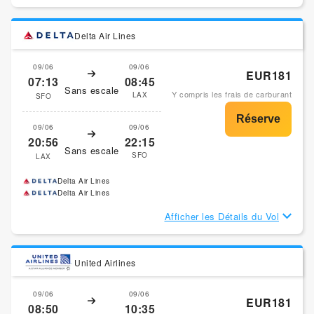
Delta Air Lines
09/06
09/06
EUR181
07:13
08:45
Sans escale
Y compris les frais de carburant
LAX
SFO
09/06
09/06
20:56
22:15
Sans escale
SFO
LAX
Delta Air Lines
Delta Air Lines
Afficher les Détails du Vol
United Airlines
09/06
09/06
EUR181
08:50
10:35