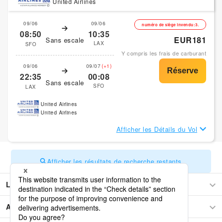
United Airlines
09/06
09/06
numéro de siège invendu:3.
08:50
10:35
EUR181
Sans escale
LAX
SFO
Y compris les frais de carburant
09/06
09/07
(+1)
22:35
00:08
Sans escale
SFO
LAX
United Airlines
United Airlines
Afficher les Détails du Vol
Afficher les résultats de recherche restants
Los Angeles
Amérique centrale et les Caraïbes