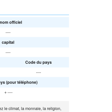
nom officiel
----
capital
----
Code du pays
----
ys (pour téléphone)
＋----
le climat, la monnaie, la religion,