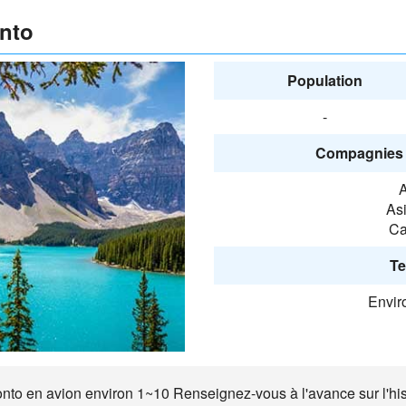
nto
Population
-
Compagnies 
A
Asi
Ca
Te
Envir
ronto en avion environ 1~10 Renseignez-vous à l'avance sur l'hist