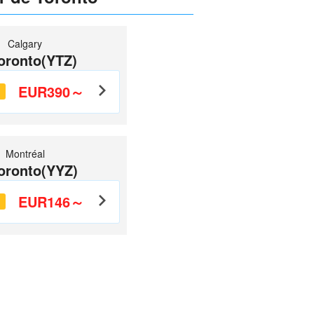
Calgary
oronto(YTZ)
EUR390～
Montréal
oronto(YYZ)
EUR146～