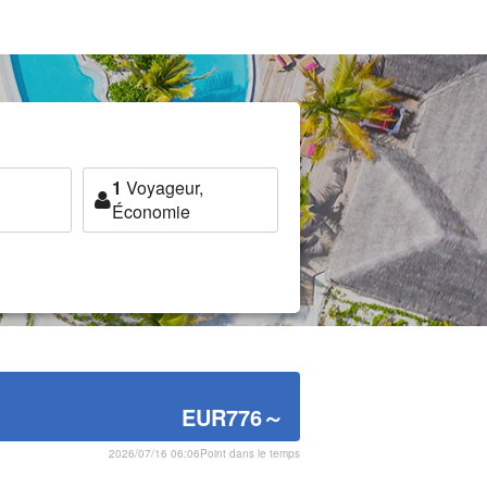
1
Voyageur,
Économie
EUR776
～
2026/07/16 06:06Point dans le temps