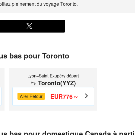
ofitez pleinement du voyage Toronto.
lus bas pour Toronto
Lyon–Saint Exupéry départ
Toronto(YYZ)
EUR776～
Aller-Retour
lus bas pour domestique Canada à parti