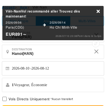
Accueil
>
Asie
>
Viêt-Nam
Viêt-NamVol recommandé aller
Trouvez dès
maintenant!
Aller Simple
Multi-Villes
Aller-Retour
2026/09/06
2026/09/14
Paris(CDG)
Ho Chi Minh-Ville
DEPARTURE
EUR891
～
2026/07/10 20:08Point dans le temps
DESTINATION
2026-08-10
2026-08-12
1
Voyageur,
Économie
Vols Directs Uniquement
*Aucun transfert