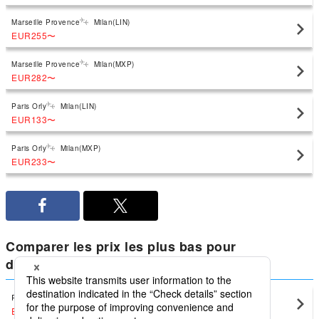
Marseille Provence
Milan(LIN)
EUR255
〜
Marseille Provence
Milan(MXP)
EUR282
〜
Paris Orly
Milan(LIN)
EUR133
〜
Paris Orly
Milan(MXP)
EUR233
〜
Comparer les prix les plus bas pour
domestique Italie à partir de Milan
Rome
Milan(LIN)
EUR103
〜