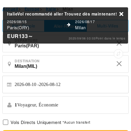
Accueil
>
Europe
>
Italie
>
Milan
ItalieVol recommandé aller
Trouvez dès maintenant!
2026/08/15
2026/08/17
Aller Simple
Multi-Villes
Aller-Retour
Paris(ORY)
Milan
EUR133
～
2025/09/06 03:03Point dans le temps
DEPARTURE
DESTINATION
2026-08-10
2026-08-12
1
Voyageur,
Économie
Vols Directs Uniquement
*Aucun transfert