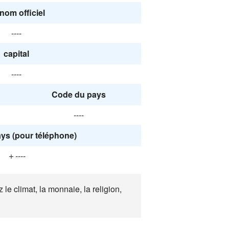
nom officiel
----
capital
----
Code du pays
----
ys (pour téléphone)
＋----
e climat, la monnaie, la religion,