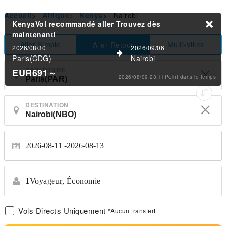
Accueil
>
Afrique
>
Kenya
>
Nairobi
KenyaVol recommandé aller
Trouvez dès
maintenant!
Aller Simple
Multi-Villes
Aller-Retour
2026/08/30
2026/09/06
Paris(CDG)
Nairobi
DEPARTURE
EUR691
～
2026/08/09 23:11Point dans le temps
DESTINATION
2026-08-11
2026-08-13
1
Voyageur,
Économie
Vols Directs Uniquement
*Aucun transfert