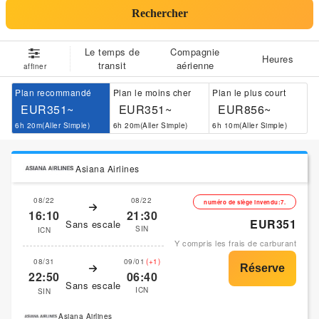
Rechercher
Le temps de
Compagnie
Heures
transit
aérienne
affiner
Plan recommandé
Plan le moins cher
Plan le plus court
EUR351~
EUR351~
EUR856~
6h 20m(Aller Simple)
6h 20m(Aller Simple)
6h 10m(Aller Simple)
Asiana Airlines
08/22
08/22
numéro de siège invendu:7.
16:10
21:30
EUR351
Sans escale
SIN
ICN
Y compris les frais de carburant
08/31
09/01
(+1)
22:50
06:40
Sans escale
ICN
SIN
Asiana Airlines