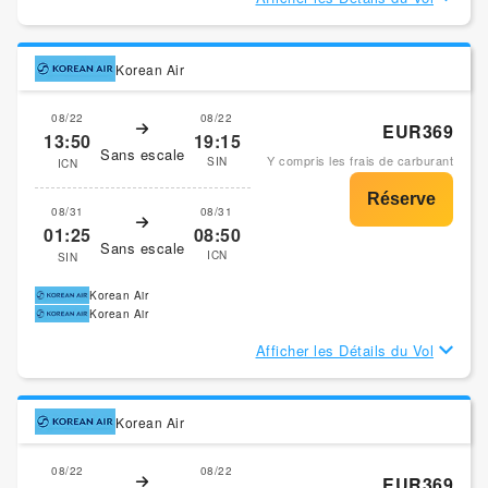
Korean Air
08/22
08/22
EUR369
13:50
19:15
Sans escale
Y compris les frais de carburant
SIN
ICN
08/31
08/31
01:25
08:50
Sans escale
ICN
SIN
Korean Air
Korean Air
Afficher les Détails du Vol
Korean Air
08/22
08/22
EUR369