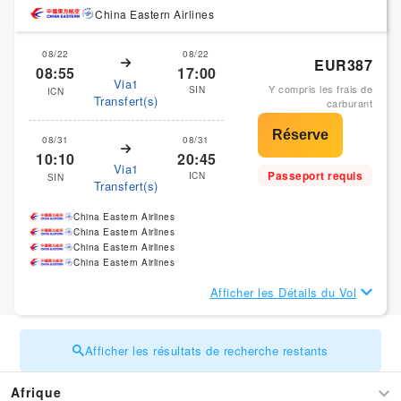
China Eastern Airlines
08/22
08/22
EUR387
08:55
17:00
Via1
Y compris les frais de
SIN
ICN
Transfert(s)
carburant
08/31
08/31
10:10
20:45
Via1
Passeport requis
ICN
SIN
Transfert(s)
China Eastern Airlines
China Eastern Airlines
China Eastern Airlines
China Eastern Airlines
Afficher les Détails du Vol
Afficher les résultats de recherche restants
Afrique