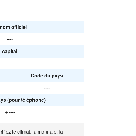
nom officiel
----
capital
----
Code du pays
----
ys (pour téléphone)
＋----
iez le climat, la monnaie, la