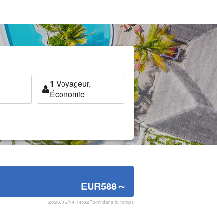
1
Voyageur,
Économie
EUR588
～
2026/05/14 14:02Point dans le temps