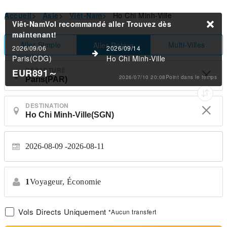
Accueil
>
Asie
>
Viêt-Nam
>
Ho Chi Minh-Ville
Viêt-NamVol recommandé aller
Trouvez dès
maintenant!
Aller Simple
Multi-Villes
Aller-Retour
2026/09/06
2026/09/14
Paris(CDG)
Ho Chi Minh-Ville
DEPARTURE
EUR891
～
2026/07/10 20:08Point dans le temps
DESTINATION
2026-08-09
2026-08-11
1
Voyageur,
Économie
Vols Directs Uniquement
*Aucun transfert