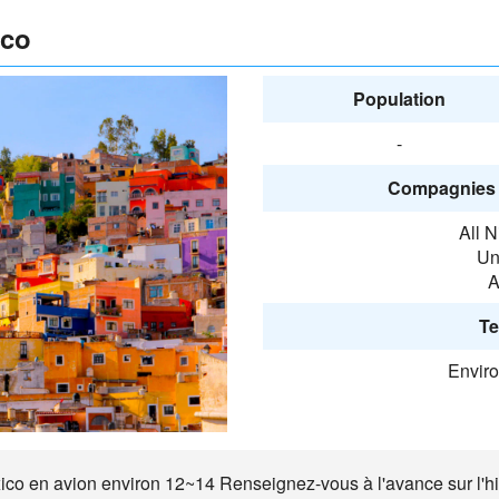
ico
Population
-
Compagnies 
All 
Un
A
Te
Envir
xico en avion environ 12~14 Renseignez-vous à l'avance sur l'hist