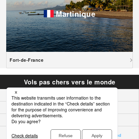
Martinique
Fort-de-France
Vols pas chers vers le monde
Asie
Hawaii Pacific
Amérique du Nord
Europe
Océanie
Moyen-Orient
Amérique centrale et les
Amérique Du Sud
Caraïbes