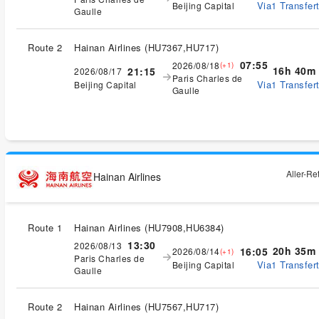
Via1 Transfert
Beijing Capital
Gaulle
Route 2
Hainan Airlines
(
HU7367,HU717
)
07:55
2026/08/18
(+1)
16h 40m
21:15
2026/08/17
Paris Charles de
Via1 Transfert
Beijing Capital
Gaulle
Aller-Re
Hainan Airlines
Route 1
Hainan Airlines
(
HU7908,HU6384
)
13:30
2026/08/13
20h 35m
16:05
2026/08/14
(+1)
Paris Charles de
Via1 Transfert
Beijing Capital
Gaulle
Route 2
Hainan Airlines
(
HU7567,HU717
)