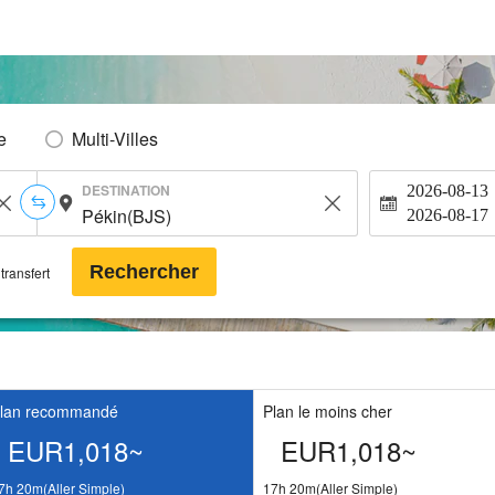
e
Multi-Villes
DESTINATION
2026-08-13
2026-08-17
Rechercher
transfert
lan recommandé
Plan le moins cher
EUR1,018~
EUR1,018~
7h 20m(Aller Simple)
17h 20m(Aller Simple)