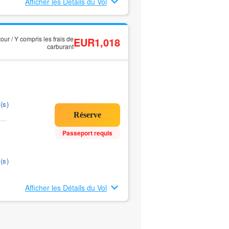
Afficher les Détails du Vol
tour / Y compris les frais de
EUR1,018
carburant
(s)
Passeport requis
(s)
Afficher les Détails du Vol