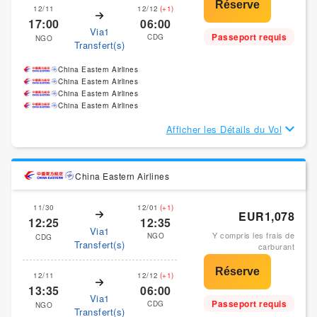
12/11
12/12
(+1)
17:00
06:00
Via1
Passeport requis
CDG
NGO
Transfert(s)
China Eastern Airlines
China Eastern Airlines
China Eastern Airlines
China Eastern Airlines
Afficher les Détails du Vol
China Eastern Airlines
11/30
12/01
(+1)
EUR1,078
12:25
12:35
Via1
Y compris les frais de
NGO
CDG
Transfert(s)
carburant
12/11
12/12
(+1)
13:35
06:00
Via1
Passeport requis
CDG
NGO
Transfert(s)