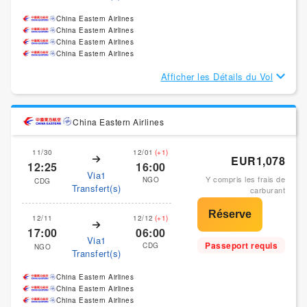
China Eastern Airlines
China Eastern Airlines
China Eastern Airlines
China Eastern Airlines
Afficher les Détails du Vol
China Eastern Airlines
11/30
12/01
(+1)
EUR1,078
12:25
16:00
Via1
Y compris les frais de
NGO
CDG
Transfert(s)
carburant
12/11
12/12
(+1)
17:00
06:00
Via1
Passeport requis
CDG
NGO
Transfert(s)
China Eastern Airlines
China Eastern Airlines
China Eastern Airlines