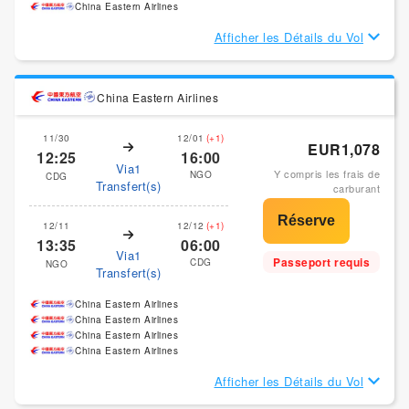
China Eastern Airlines
Afficher les Détails du Vol
China Eastern Airlines
11/30
12/01
(+1)
EUR1,078
12:25
16:00
Via1
Y compris les frais de
NGO
CDG
Transfert(s)
carburant
12/11
12/12
(+1)
13:35
06:00
Via1
Passeport requis
CDG
NGO
Transfert(s)
China Eastern Airlines
China Eastern Airlines
China Eastern Airlines
China Eastern Airlines
Afficher les Détails du Vol