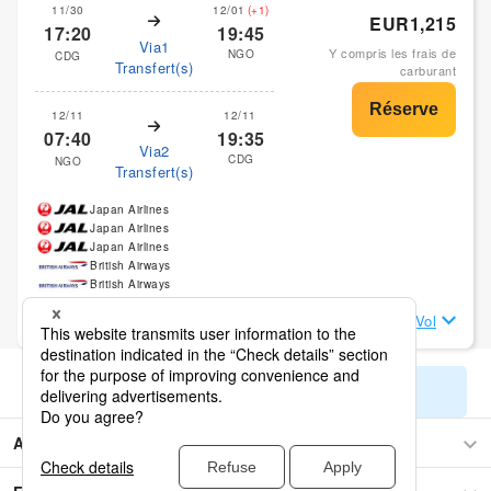
11/30
12/01
(+1)
EUR1,215
17:20
19:45
Via1
Y compris les frais de
NGO
CDG
Transfert(s)
carburant
12/11
12/11
07:40
19:35
Via2
CDG
NGO
Transfert(s)
Japan Airlines
Japan Airlines
Japan Airlines
British Airways
British Airways
Afficher les Détails du Vol
Afficher les résultats de recherche restants
Asie