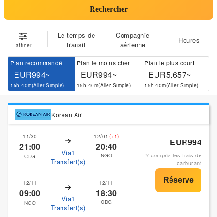
Rechercher
Le temps de
Compagnie
Heures
transit
aérienne
affiner
Plan recommandé
Plan le moins cher
Plan le plus court
EUR994~
EUR994~
EUR5,657~
15h 40m(Aller Simple)
15h 40m(Aller Simple)
15h 40m(Aller Simple)
Korean Air
11/30
12/01
(+1)
EUR994
21:00
20:40
Via1
Y compris les frais de
NGO
CDG
Transfert(s)
carburant
12/11
12/11
09:00
18:30
Via1
CDG
NGO
Transfert(s)